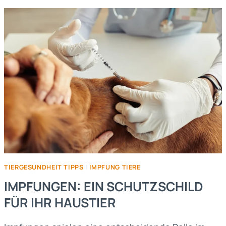
REGELMÄSSIGER G
ESUNDHEITSCHECKS F
ÜR I
HR H
AUSTIER
TIERGESUNDHEIT TIPPS
|
IMPFUNG TIERE
IMPFUNGEN: EIN SCHUTZSCHILD
FÜR IHR HAUSTIER