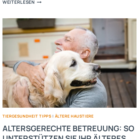
HAUT-
WEITERLESEN
UND
FELLPFLEGE:
TIPPS
FÜR
GESUNDE
HAUT
UND
GLÄNZENDES
FELL
TIERGESUNDHEIT TIPPS
|
ÄLTERE HAUSTIERE
ALTERSGERECHTE BETREUUNG: SO
UNTERSTÜTZEN SIE IHR ÄLTERES