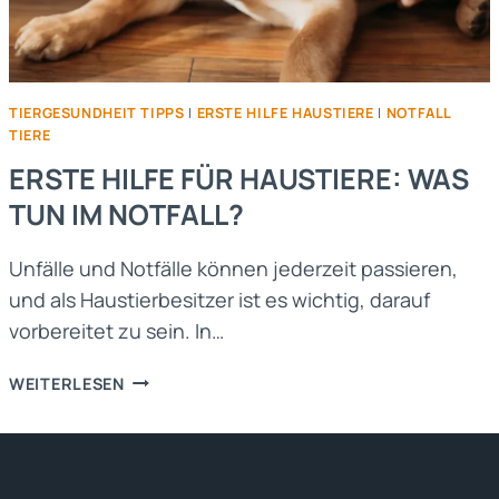
TIERGESUNDHEIT TIPPS
|
ERSTE HILFE HAUSTIERE
|
NOTFALL
TIERE
ERSTE HILFE FÜR HAUSTIERE: WAS
TUN IM NOTFALL?
Unfälle und Notfälle können jederzeit passieren,
und als Haustierbesitzer ist es wichtig, darauf
vorbereitet zu sein. In…
ERSTE
WEITERLESEN
HILFE
FÜR
HAUSTIERE:
WAS