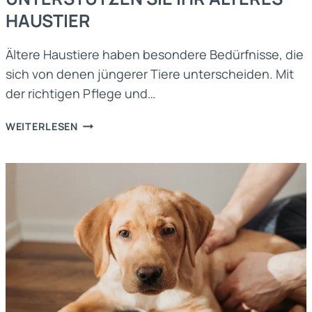
HAUSTIER
Ältere Haustiere haben besondere Bedürfnisse, die
sich von denen jüngerer Tiere unterscheiden. Mit
der richtigen Pflege und…
ALTERSGERECHTE
WEITERLESEN
BETREUUNG:
SO
UNTERSTÜTZEN
SIE
IHR
ÄLTERES
HAUSTIER